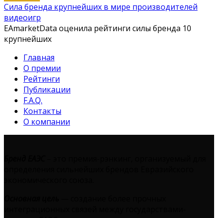
Сила бренда крупнейших в мире производителей
видеоигр
EAmarketData оценила рейтинги силы бренда 10
крупнейших
Главная
О премии
Рейтинги
Публикации
F.A.Q.
Контакты
О компании
Бренд ЕАЭС
– это премия-рэнкинг, организуемый для
определения сильнейших брендов Евразийского
экономического союза.
Основная цель
— создание более прочных
интеграционных связей между государствами-