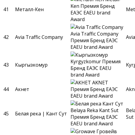
41
Металл-Кен
Met
42
Avia Traffic Company
Avi
43
Кыргызкомур
Kyr
44
Акнет
Akn
Bel
45
Белая река | Кант Сут
Sut