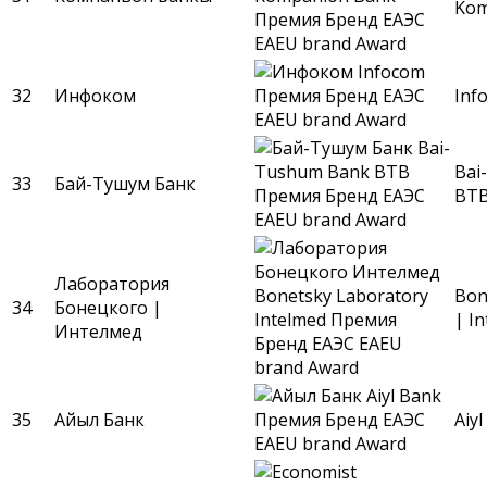
Kom
32
Инфоком
Inf
Bai
33
Бай-Tушум Банк
BT
Лаборатория
Bon
34
Бонецкого |
| I
Интелмед
35
Айыл Банк
Aiy