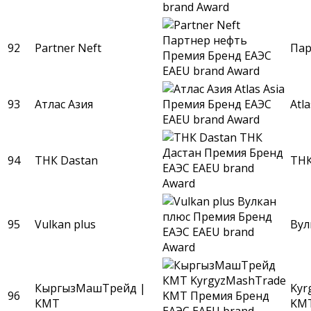
92
Partner Neft
Пар
93
Атлас Азия
Atla
94
ТНК Dastan
ТНК
95
Vulkan plus
Вул
КыргызМашТрейд |
Kyr
96
КМТ
KM