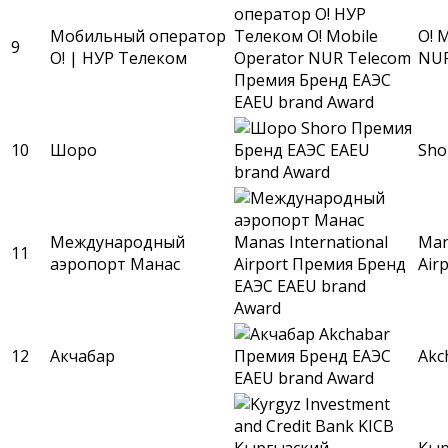
Мобильный оператор
O! 
9
О! | НУР Телеком
NUR
10
Шоро
Sho
Международный
Man
11
аэропорт Манас
Air
12
Акчабар
Akc
Кыр