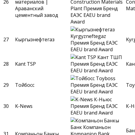
26
материалов |
Con
Араванский
Mat
цементный завод
27
Кыргызнефтегаз
Kyr
28
Kant TSP
Ка
29
Тойбосс
Toy
30
K-News
К-Н
Бан
31
Компаньон Банкы