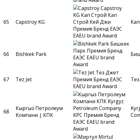
65
Capstroy KG
Кап
66
Bishkek Park
Биш
67
Tez Jet
Тез
Кыргыз Петролеум
Kyr
68
Компани | КПК
Com