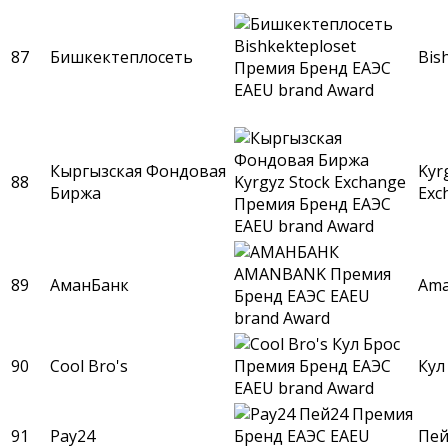
87
Бишкектеплосеть
Bis
Кыргызская Фондовая
Kyr
88
Биржа
Exc
89
АманБанк
Am
90
Cool Bro's
Кул
91
Pay24
Пей