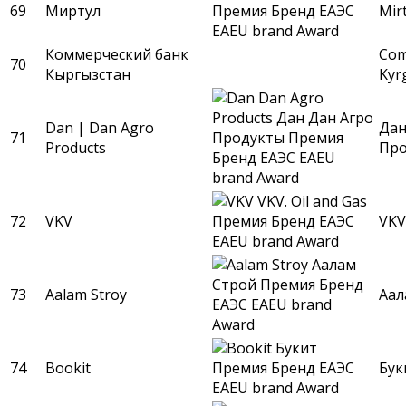
69
Миртул
Mir
Коммерческий банк
Com
70
Кыргызстан
Kyr
Dan | Dan Agro
Дан
71
Products
Про
72
VKV
VKV
73
Aalam Stroy
Аал
74
Bookit
Бук