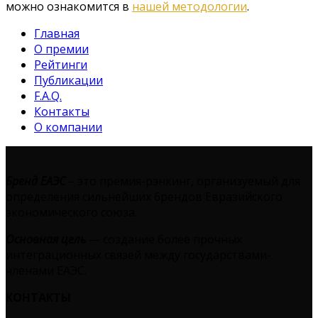
можно ознакомится в
нашей методологии
.
Главная
О премии
Рейтинги
Публикации
F.A.Q.
Контакты
О компании
Бренд ЕАЭС
– это премия-рэнкинг, организуемый для
определения сильнейших брендов Евразийского
экономического союза.
Основная цель
— создание более прочных
интеграционных связей между государствами-
членами ЕАЭС.
КОНТАКТЫ