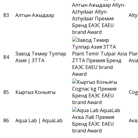
83
Алтын Ажыдаар
Alt
Завод Темир Тулпар
Pla
84
Азия | ЗТТА
Asi
85
Кыргыз Коньягы
Cog
86
Aqua Lab | AquaLab
Акв