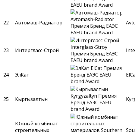
22
Автомаш-Радиатор
Avt
23
Интергласс-Строй
Int
24
ЭлКат
ElC
25
Кыргызалтын
Kyr
Южный комбинат
строительных
Sou