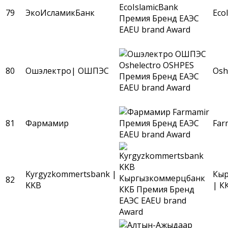
79
ЭкоИсламикБанк
Eco
80
Ошэлектро| ОШПЭС
Osh
81
Фармамир
Far
Kyrgyzkommertsbank |
Кыр
82
KKB
| К