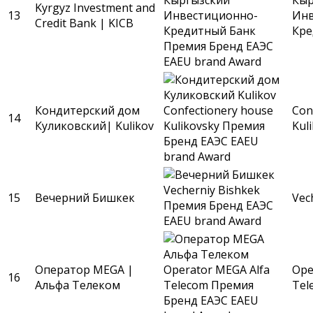
Kyrgyz Investment and
13
Инв
Credit Bank | KICB
Кре
Кондитерский дом
Con
14
Куликовский| Kulikov
Kul
15
Вечерний Бишкек
Vec
Оператор MEGA |
Ope
16
Альфа Телеком
Tel