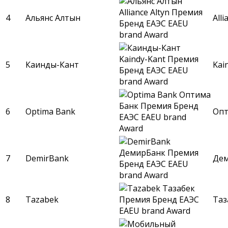
4
Альянс Алтын
Alli
5
Каинды-Кант
Kai
6
Optima Bank
Опт
7
DemirBank
Де
8
Tazabek
Таз