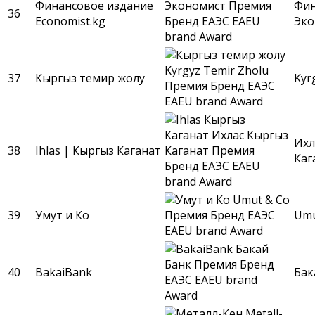
Финансовое издание
Фин
36
Economist.kg
Эко
37
Кыргыз темир жолу
Kyr
Ихл
38
Ihlas | Кыргыз Каганат
Каг
39
Умут и Ко
Umu
40
BakaiBank
Бак