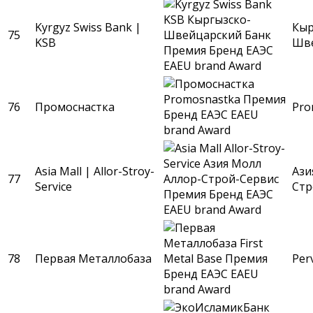
Kyrgyz Swiss Bank |
Кыр
75
KSB
Шве
76
Промоснастка
Pro
Asia Mall | Allor-Stroy-
Ази
77
Service
Стр
78
Первая Металлобаза
Per