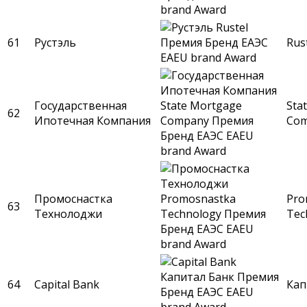
61
Рустэль
Rus
Государственная
Sta
62
Ипотечная Компания
Co
Промоснастка
Pro
63
Технолоджи
Tec
64
Capital Bank
Кап