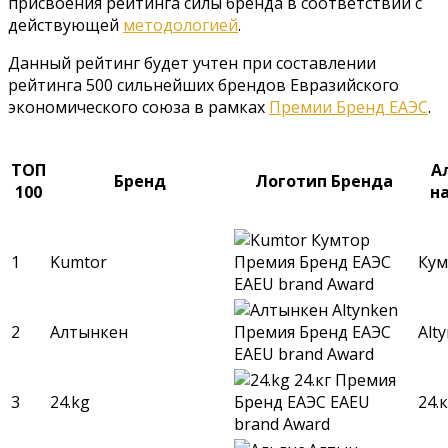
присвоения рейтинга силы бренда в соответствии с
действующей
методологией
.
Данный рейтинг будет учтен при составлении
рейтинга 500 сильнейших брендов Евразийского
экономического союза в рамках
Премии Бренд ЕАЭС
.
ТОП
А
Бренд
Логотип Бренда
100
н
1
Kumtor
Кум
2
Алтынкен
Alt
3
24.kg
24.к