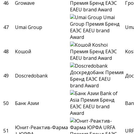
46
Growave
Гро
47
Umai Group
Uma
48
Кошой
Kos
49
Doscredobank
Дос
50
Банк Азии
Ban
Юнит-Реактив-Фарма
51
URF
| ЮРФА