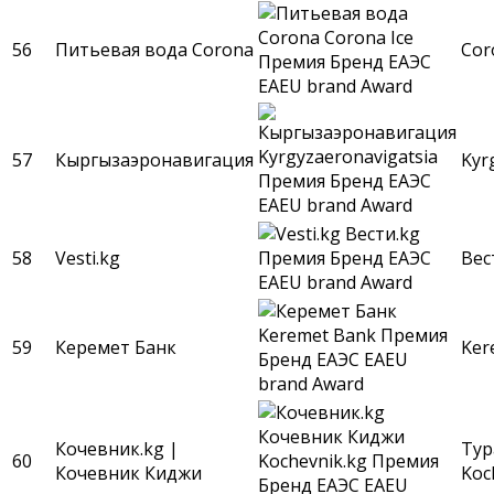
56
Питьевая вода Corona
Cor
57
Кыргызаэронавигация
Kyr
58
Vesti.kg
Вес
59
Керемет Банк
Ker
Кочевник.kg |
Тур
60
Кочевник Киджи
Koc