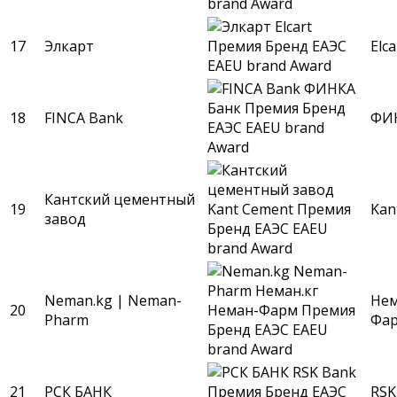
17
Элкарт
Elca
18
FINCA Bank
ФИН
Кантский цементный
19
Kan
завод
Neman.kg | Neman-
Нем
20
Pharm
Фа
21
РСК БАНК
RSK