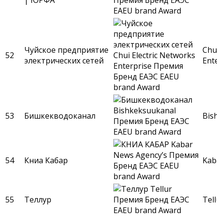
Чуйское предприятие
Chu
52
электрических сетей
Ent
53
Бишкекводоканал
Bis
54
Книа Кабар
Kab
55
Теллур
Tell